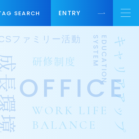
ENTRY
TAG SEARCH
)
SYSTEM
EDUCATION
成長環境
研修制度
OFFICE
WORK LIFE
BALANCE