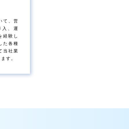
いて、営
導入、運
を経験し
した各種
て当社業
します。