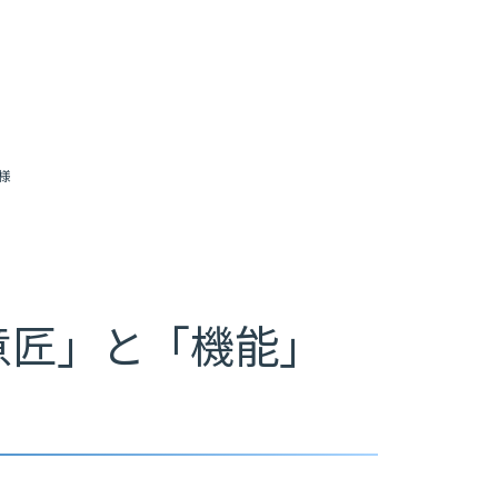
様
意匠」と「機能」