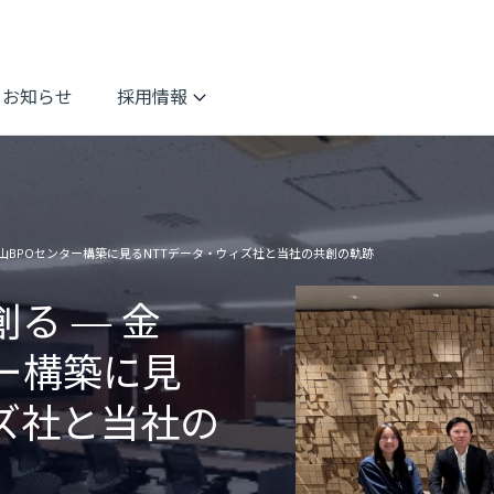
お知らせ
採用情報
山BPOセンター構築に見るNTTデータ・ウィズ社と当社の共創の軌跡
る ― 金
ー構築に見
ズ社と当社の