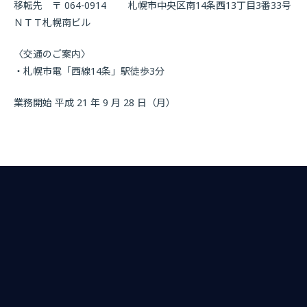
移転先 〒 064-0914 札幌市中央区南14条西13丁目3番33号
ＮＴＴ札幌南ビル
〈交通のご案内〉
・札幌市電「西線14条」駅徒歩3分
業務開始 平成 21 年 9 月 28 日（月）