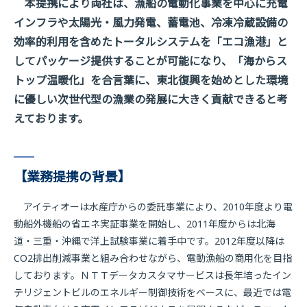
本提携により両社は、漁船の電動化事業を中心に充電
インフラや太陽光・風力発電、蓄電池、冷凍冷蔵設備の
効率的利用を含めたトータルシステムを「エコ漁港」と
してパッケージ提供することが可能になり、「海からス
トップ温暖化」を合言葉に、東北復興を始めとした環境
に優しい次世代型の漁業の発展に大きく貢献できると考
えております。
【業務提携の背景】
アイティオーは水産庁からの委託事業により、2010年度より電
動船外機船の省エネ実証事業を開始し、2011年度からは北海
道・三重・沖縄で洋上試験事業に着手中です。2012年度以降は
CO2排出削減事業と組み合わせながら、電動漁船の商用化を目指
しております。ＮＴＴデータカスタマサービスは長年培ったイン
テリジェントビルのエネルギー制御技術をベースに、最近では電