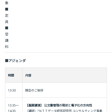
象
■
定
員
■
受
講
料
■アジェンダ
時間
内容
13:30
開会のご挨拶
13:35〜
【基調講演】 公文書管理の現状と電子化の方向性
14:35
〔講師〕?ＮＴＴデータ経営研究所 コンサルティング事業