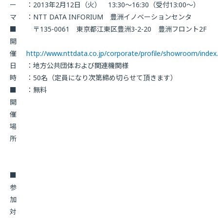
ー
：2013年2月12日（火） 13:30〜16:30（受付13:00〜）
マ
：NTT DATA INFORIUM 豊洲イノベーションセンタ
■
〒135-0061 東京都江東区豊洲3-2-20 豊洲フロント2F
開
催
http://www.nttdata.co.jp/corporate/profile/showroom/index
日
：地方公共団体および関連機関様
時
：50名（定員になり次第締め切らせて頂きます）
■
：無料
開
催
場
所
■
参
加
対