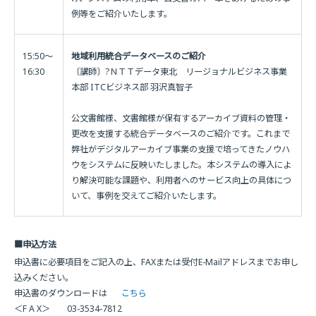
例等をご紹介いたします。
15:50〜
地域利用統合データベースのご紹介
16:30
〔講師〕?ＮＴＴデータ東北 リージョナルビジネス事業
本部 ITCビジネス部 羽沢真智子
公文書館様、文書館様が保有するアーカイブ資料の管理・
更改を支援する統合データベースのご紹介です。これまで
弊社がデジタルアーカイブ事業の支援で培ってきたノウハ
ウをシステムに反映いたしました。本システムの導入によ
り解決可能な課題や、利用者へのサービス向上の具体につ
いて、事例を交えてご紹介いたします。
■申込方法
申込書に必要項目をご記入の上、FAXまたは受付E-Mailアドレスまでお申し
込みください。
申込書のダウンロードは
こちら
＜F A X＞ 03-3534-7812