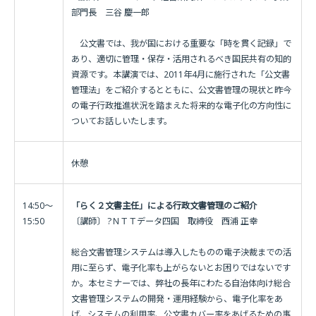
部門長 三谷 慶一郎
公文書では、我が国における重要な「時を貫く記録」で
あり、適切に管理・保存・活用されるべき国民共有の知的
資源です。本講演では、2011年4月に施行された「公文書
管理法」をご紹介するとともに、公文書管理の現状と昨今
の電子行政推進状況を踏まえた将来的な電子化の方向性に
ついてお話しいたします。
休憩
14:50〜
「らく２文書主任」による行政文書管理のご紹介
15:50
〔講師〕 ?ＮＴＴデータ四国 取締役 西浦 正幸
総合文書管理システムは導入したものの電子決裁までの活
用に至らず、電子化率も上がらないとお困りではないです
か。本セミナーでは、弊社の長年にわたる自治体向け総合
文書管理システムの開発・運用経験から、電子化率をあ
げ、システムの利用率、公文書カバー率をあげるための事