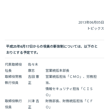
2013年06月05日
トピックス
平成25年6月17日からの役員の新体制については、以下のと
おりとする予定です。
代表取締役
佐々木
社長
康志
営業統括本部長
取締役常務
吉田 憲
営業統括担当「ＣＭＯ」、労務担
執行役員
正
当、
情報セキュリティ担当「ＣＩＳ
Ｏ」
取締役執行
川津 吉
財務部長、財務統括担当「ＣＦ
役員
正
Ｏ」