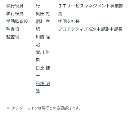
執行役員
行
ＩＴサービスマネジメント事業部
執行役員
奥田 晃
長
常勤監査役
宿利 孝
中国支社長
監査役
紀
プロアクティブ推進本部副本部長
監査役
川西 隆
昭
賀川 則
男
日比 健
一
石塚 昭
浩
※
アンダーラインは現行との変更部分です。