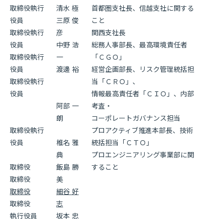
取締役執行
清水 極
首都圏支社長、信越支社に関する
役員
三原 俊
こと
取締役執行
彦
関西支社長
役員
中野 浩
総務人事部長、最高環境責任者
取締役執行
一
「ＣＧＯ」
役員
渡邊 裕
経営企画部長、リスク管理統括担
取締役執行
当「ＣＲＯ」、
役員
情報最高責任者「ＣＩＯ」、内部
阿部 一
考査・
朗
コーポレートガバナンス担当
取締役執行
プロアクティブ推進本部長、技術
役員
椎名 雅
統括担当「ＣＴＯ」
典
プロエンジニアリング事業部に関
取締役
飯島 勝
すること
取締役
美
取締役
細谷 好
取締役
志
執行役員
坂本 忠