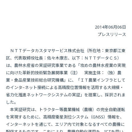
2014年06月06日
プレスリリース
ＮＴＴデータカスタマサービス株式会社（所在地：東京都江東
区、代表取締役社長：佐々木康志、以下：ＮＴＴデータＣＳ）
は、農林水産省の実証研究事業である「攻めの農林水産業の実現
に向けた革新的技術緊急展開事業（注） 実施主体：（独）農
業・食品産業技術総合研究機構」に、「ＩＴ農業インフラとして
のインタ−ネット接続による高精度位置情報を活用する大規模・
省力化推進ネットワークシステムの実証」を提案し、採択されま
した。
本実証研究は、トラクター等農業機械（農機）の完全自動運転
を実現するために、高精度衛星測位システム（GNSS）情報を、
インターネットを通じて、エリア内で対象となるすべての農機に
配信するものです。これにより、農機自動化運用を、ICTを用い