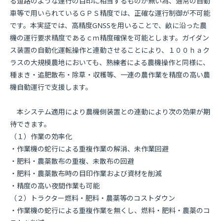
る道路のような運行の目印に相当するものが無い為、通常の自動
車等で用いられているＧＰＳ精度では、正確な運行制御が不可能
です。本実証では、高精度GNSSを用いることで、畝に沿った農
機の運行要求精度であるｃｍ精度確保を可能とします。ガイダン
ス装置の自動化運転操作と連動させることにより、１００ｈａク
ラスの大規模農地においても、熟練者による農機操作と同様に、
種まき・追肥散布・除草・収穫等、一連の農作業を精度の高い農
機自動運行で支援します。
本システム適用により農機側装置との連動により次の効果が期
待できます。
（１）作業の効率化
・作業機の蛇行による重複作業の解消、未作業回避
・肥料・農薬散布の重複、未散布の回避
・肥料・農薬散布時の目印作業および資材を削減
・精度の高い夜間作業も可能
（２）トラクター燃料・肥料・農薬等のコストダウン
・作業機の蛇行による重複作業を無くし、燃料・肥料・農薬のコ