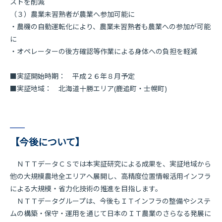
ストを削減
（３）農業未習熟者が農業へ参加可能に
・農機の自動運転化により、農業未習熟者も農業への参加が可能
に
・オペレーターの後方確認等作業による身体への負担を軽減
■実証開始時期： 平成２６年８月予定
■実証地域： 北海道十勝エリア(鹿追町・士幌町)
【今後について】
ＮＴＴデータＣＳでは本実証研究による成果を、実証地域から
他の大規模農地全エリアへ展開し、高精度位置情報活用インフラ
による大規模・省力化技術の推進を目指します。
ＮＴＴデータグループは、今後もＩＴインフラの整備やシステ
ムの構築・保守・運用を通じて日本のＩＴ農業のさらなる発展に