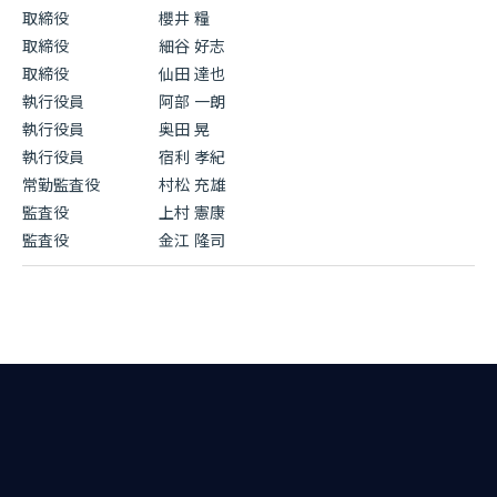
取締役
櫻井 糧
取締役
細谷 好志
取締役
仙田 達也
執行役員
阿部 一朗
執行役員
奥田 晃
執行役員
宿利 孝紀
常勤監査役
村松 充雄
監査役
上村 憲康
監査役
金江 隆司