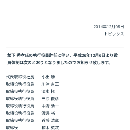
2014年12月08日
トピックス
舘下 秀孝氏の執行役員辞任に伴い、平成26年12月6日より役
員体制は次のとおりとなりましたのでお知らせ致します。
代表取締役社長
小出 勝
取締役執行役員
川津 吉正
取締役執行役員
清水 極
取締役執行役員
三原 俊彦
取締役執行役員
中野 浩一
取締役執行役員
渡邊 裕
取締役執行役員
近藤 浩章
取締役
植木 英次