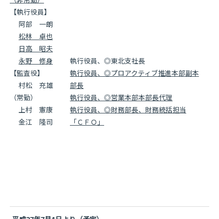
【執行役員】
阿部 一朗
松林 卓也
日高 昭夫
永野 修身
執行役員、◎東北支社長
【監査役】
執行役員、◎プロアクティブ推進本部副本
村松 充雄
部長
（常勤）
執行役員、◎営業本部本部長代理
上村 憲康
執行役員、◎財務部長、財務統括担当
金江 隆司
「ＣＦＯ」