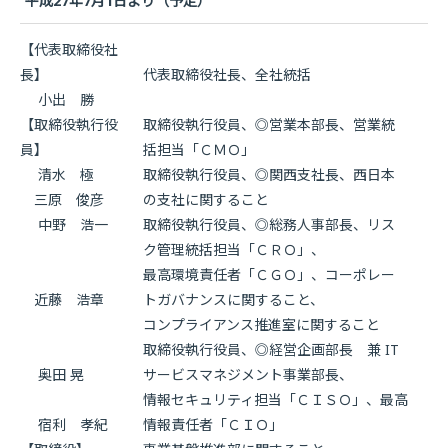
平成27年7月1日より（予定）
【代表取締役社
長】
代表取締役社長、全社統括
小出 勝
【取締役執行役
取締役執行役員、◎営業本部長、営業統
員】
括担当「ＣＭＯ」
清水 極
取締役執行役員、◎関西支社長、西日本
三原 俊彦
の支社に関すること
中野 浩一
取締役執行役員、◎総務人事部長、リス
ク管理統括担当「ＣＲＯ」、
最高環境責任者「ＣＧＯ」、コーポレー
近藤 浩章
トガバナンスに関すること、
コンプライアンス推進室に関すること
取締役執行役員、◎経営企画部長 兼 IT
奥田 晃
サービスマネジメント事業部長、
情報セキュリティ担当「ＣＩＳＯ」、最高
宿利 孝紀
情報責任者「ＣＩＯ」