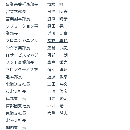
事業基盤推進部長
清水 極
営業本部長
日高 昭夫
営業副本部長
浪瀬 時彦
ソリューション事
奥田 晃
業部長
近藤 浩章
プロエンジニアリ
松林 卓也
ング事業部長
鮫島 武史
ITサービスマネジ
阿部 一朗
メント事業部長
真島 重之
プロアクティブ推
宿利 孝紀
進本部長
遠藤 敏幸
北海道支社長
上田 与文
東北支社長
三原 俊彦
信越支社長
川西 隆昭
首都圏支社長
坪井 治
東海支社長
大重 隆夫
北陸支社長
関西支社長