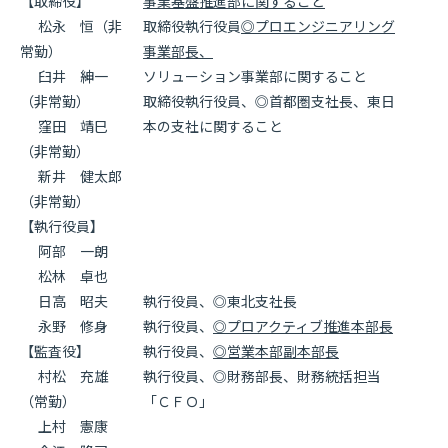
【取締役】
事業基盤推進部に関すること
松永 恒（非
取締役執行役員
◎プロエンジニアリング
常勤）
事業部長、
臼井 紳一
ソリューション事業部に関すること
（非常勤）
取締役執行役員、◎首都圏支社長、東日
窪田 靖巳
本の支社に関すること
（非常勤）
新井 健太郎
（非常勤）
【執行役員】
阿部 一朗
松林 卓也
日高 昭夫
執行役員、◎東北支社長
永野 修身
執行役員、
◎プロアクティブ推進本部長
【監査役】
執行役員、
◎営業本部副本部長
村松 充雄
執行役員、◎財務部長、財務統括担当
（常勤）
「ＣＦＯ」
上村 憲康