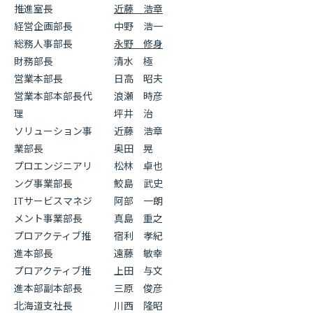
推進室長
近藤 浩章
経営企画部長
中野 浩一
総務人事部長
永野 修身
財務部長
清水 極
営業本部長
日高 昭夫
営業本部本部長代
浪瀬 時彦
理
坪井 治
ソリューション事
近藤 浩章
業部長
奥田 晃
プロエンジニアリ
松林 卓也
ング事業部長
鮫島 武史
ITサービスマネジ
阿部 一朗
メント事業部長
真島 重之
プロアクティブ推
宿利 孝紀
進本部長
遠藤 敏幸
プロアクティブ推
上田 与文
進本部副本部長
三原 俊彦
北海道支社長
川西 隆昭