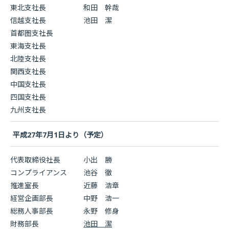
東北支社長
和田 幹哉
信越支社長
池田 潔
首都圏支社長
東海支社長
北陸支社長
関西支社長
中国支社長
四国支社長
九州支社長
平成27年7月1日より（予定）
代表取締役社長
小出 勝
コンプライアンス
池谷 徹
推進室長
近藤 浩章
経営企画部長
中野 浩一
総務人事部長
永野 修身
財務部長
池田 潔