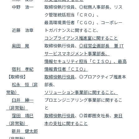
中野 浩一
取締役執行役員、◎総務人事部長、リス
ク管理統括担当「ＣＲＯ」、
最高環境責任者「ＣＧＯ」、コーポレー
近藤 浩章
トガバナンスに関すること、
コンプライアンス推進室に関すること
奥田 晃
取締役執行役員、
◎経営企画部長 兼 IT
サービスマネジメント事業部長、
情報セキュリティ担当「ＣＩＳＯ」、最高
宿利 孝紀
情報責任者「ＣＩＯ」
【取締役】
取締役執行役員
、◎プロアクティブ推進本
松永 恒（非
部長、
常勤）
ソリューション事業部に関すること、
臼井 紳一
プロエンジニアリング事業部に関するこ
（非常勤）
と
窪田 靖巳
取締役執行役員
、◎首都圏支社長、
東日
（非常勤）
本の支社に関すること
新井 健太郎
（非常勤）