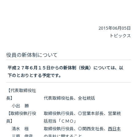
2015年06月05日
トピックス
役員の新体制について
平成２７年６月１５日からの新体制（役員）については、以
下のとおりとする予定です。
【代表取締役社
長】
代表取締役社長、全社統括
小出 勝
【取締役執行役
取締役執行役員、◎営業本部長、営業統
員】
括担当「ＣＭＯ」
清水 極
取締役執行役員、◎関西支社長、
西日本
三原 俊彦
の支社に関すること