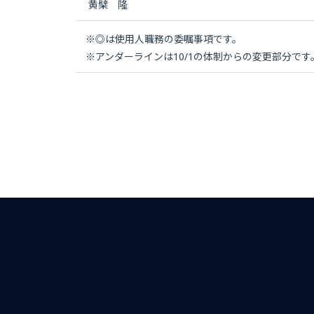
黄檗 隆
※
◎は使用人職務の委嘱事項です。
※
アンダーラインは10/1の体制からの変更部分です