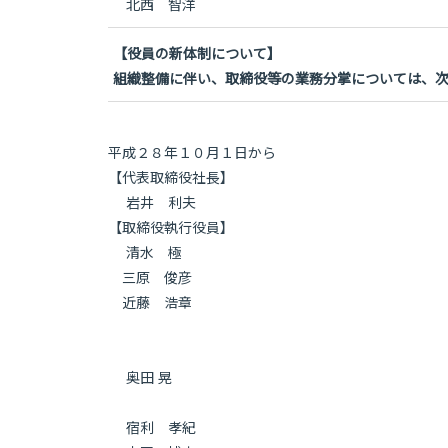
北西 智洋
【役員の新体制について】
組織整備に伴い、取締役等の業務分掌については、
平成２８年１０月１日から
【代表取締役社長】
岩井 利夫
【取締役執行役員】
清水 極
三原 俊彦
近藤 浩章
奥田 晃
宿利 孝紀