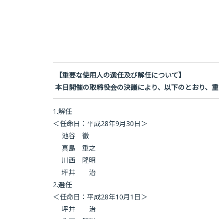
【重要な使用人の選任及び解任について】
本日開催の取締役会の決議により、以下のとおり、重
1.解任
＜任命日：平成28年9月30日＞
池谷 徹
真島 重之
川西 隆昭
坪井 治
2.選任
＜任命日：平成28年10月1日＞
坪井 治