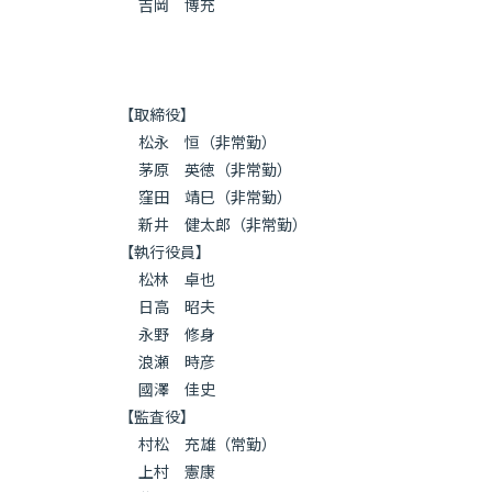
吉岡 博充
【取締役】
松永 恒（非常勤）
茅原 英徳（非常勤）
窪田 靖巳（非常勤）
新井 健太郎（非常勤）
【執行役員】
松林 卓也
日高 昭夫
永野 修身
浪瀬 時彦
國澤 佳史
【監査役】
村松 充雄（常勤）
上村 憲康