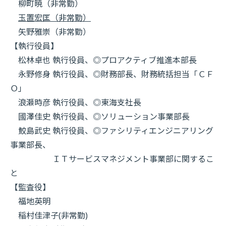
柳町暁（非常勤）
玉置宏匡（非常勤）
矢野雅崇（非常勤）
【執行役員】
松林卓也 執行役員、◎プロアクティブ推進本部長
永野修身 執行役員、◎財務部長、財務統括担当「ＣＦ
Ｏ」
浪瀬時彦 執行役員、◎東海支社長
國澤佳史 執行役員、◎ソリューション事業部長
鮫島武史 執行役員、◎ファシリティエンジニアリング
事業部長、
ＩＴサービスマネジメント事業部に関するこ
と
【監査役】
福地英明
稲村佳津子(非常勤)