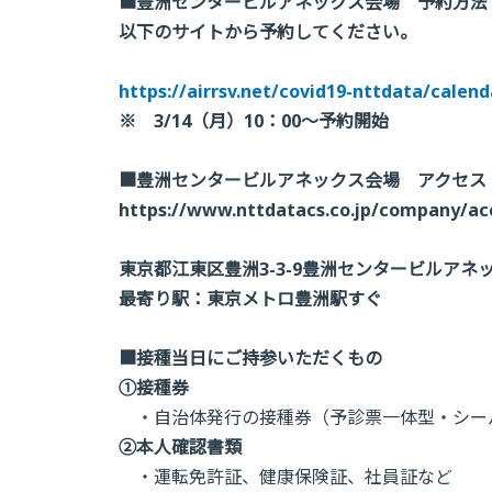
■豊洲センタービルアネックス会場 予約方
以下のサイトから予約してください。
https://
airrsv.net/covid19-nttdata/calend
※ 3/14（月）10：00〜予約開始
■豊洲センタービルアネックス会場 アクセス
https://www.nttdatacs.co.jp/company/ac
東京都江東区豊洲3-3-9豊洲センタービルアネ
最寄り駅：東京メトロ豊洲駅すぐ
■接種当日にご持参いただくもの
①接種券
・自治体発行の接種券（予診票一体型・シー
②本人確認書類
・運転免許証、健康保険証、社員証など