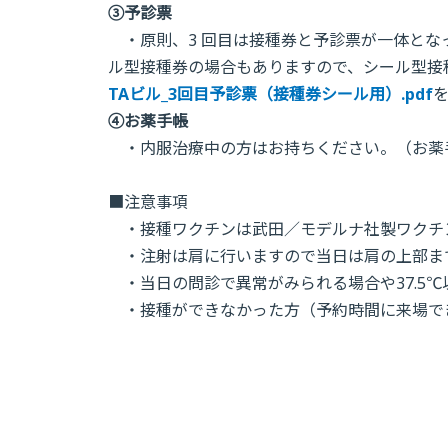
③予診票
・原則、3 回目は接種券と予診票が一体となっ
ル型接種券の場合もありますので、シール型接
TAビル_3回目予診票（接種券シール用）.pdf
④お薬手帳
・内服治療中の方はお持ちください。（お薬
■注意事項
・接種ワクチンは武田／モデルナ社製ワクチ
・注射は肩に行いますので当日は肩の上部ま
・当日の問診で異常がみられる場合や37.5
・接種ができなかった方（予約時間に来場で