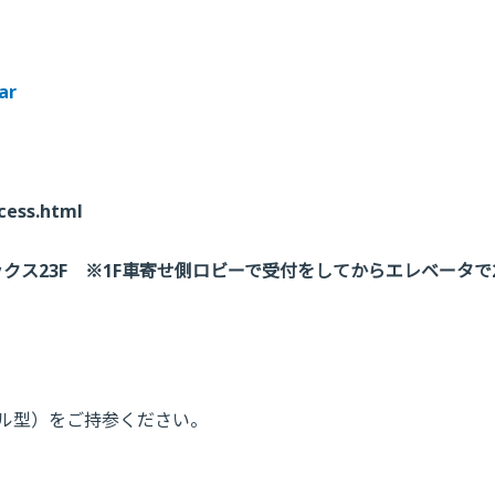
法
ar
cess.html
ックス23F ※1F車寄せ側ロビーで受付をしてからエレベータ
ル型）をご持参ください。