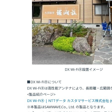
DX Wi-Fi
Ⓡ
設置イメージ
■DX Wi-Fi
Ⓡ
について
DX Wi-Fi
Ⓡ
は高性能アンテナにより、長距離・広範囲
<製品紹介ページ>
DX Wi-Fi
Ⓡ
| NTTデータ カスタマサービス株式会社 (nttda
※本製品はSAWWAVE.Co., Ltd. の製品となります。