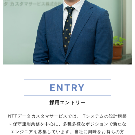
E
N
T
R
Y
採
用
エ
ン
ト
リ
ー
NTTデータカスタマサービスでは、ITシステムの設計構築
～保守運用業務を中心に、多種多様なポジションで新たな
エンジニアを募集しています。当社に興味をお持ちの方