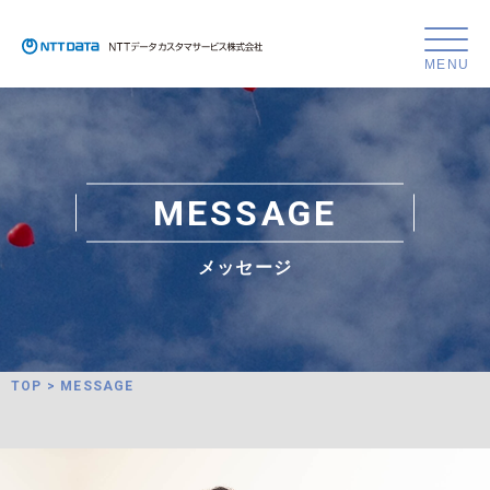
NTT
デ
ー
タ
カ
ス
M
E
S
S
A
G
E
タ
マ
サ
メ
ッ
セ
ー
ジ
ー
ビ
ス
株
TOP
>
MESSAGE
式
会
社