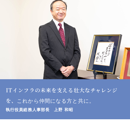
リ
ク
ル
ー
ト
サ
イ
ト
ITインフラの未来を支える壮大なチャレンジ
を、
これから仲間になる方と共に。
執行役員総務人事部長 上野 和昭