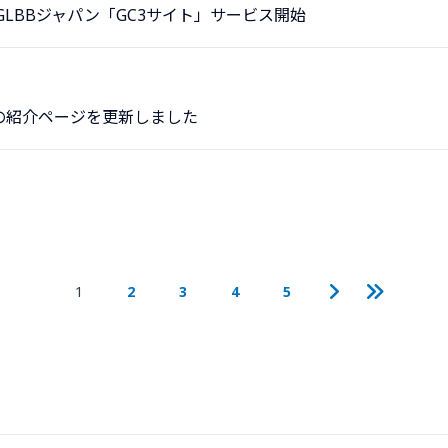
でGLBBジャパン「GC3サイト」サービス開始
の紹介ページを更新しました
1
2
3
4
5