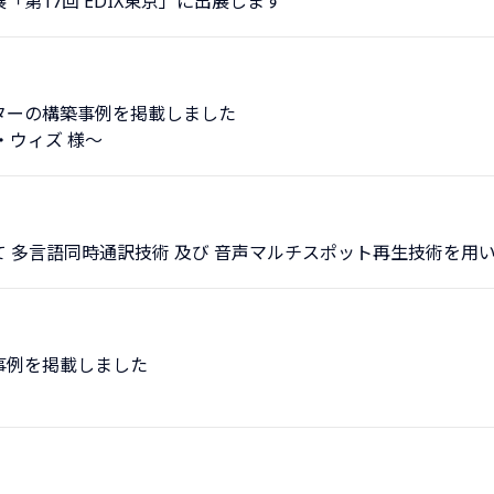
第17回 EDIX東京」に出展します
ターの構築事例を掲載しました
・ウィズ 様～
 多言語同時通訳技術 及び 音声マルチスポット再生技術を用
事例を掲載しました