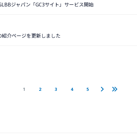
でGLBBジャパン「GC3サイト」サービス開始
の紹介ページを更新しました
1
2
3
4
5