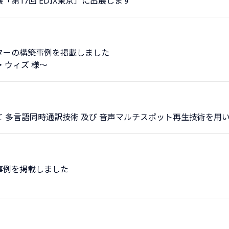
第17回 EDIX東京」に出展します
ターの構築事例を掲載しました
・ウィズ 様～
 多言語同時通訳技術 及び 音声マルチスポット再生技術を用
事例を掲載しました