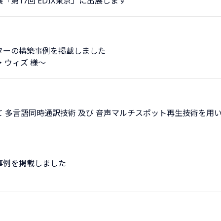
第17回 EDIX東京」に出展します
ターの構築事例を掲載しました
・ウィズ 様～
 多言語同時通訳技術 及び 音声マルチスポット再生技術を用
事例を掲載しました