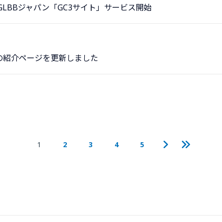
でGLBBジャパン「GC3サイト」サービス開始
の紹介ページを更新しました
1
2
3
4
5