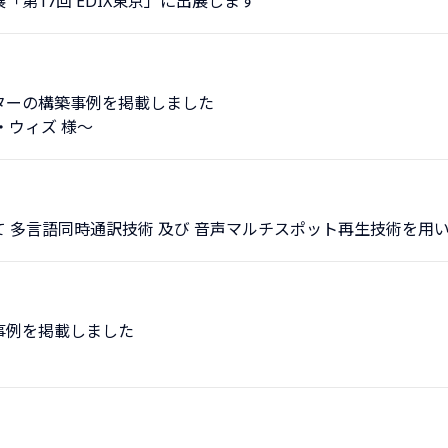
第17回 EDIX東京」に出展します
ターの構築事例を掲載しました
・ウィズ 様～
 多言語同時通訳技術 及び 音声マルチスポット再生技術を用
事例を掲載しました