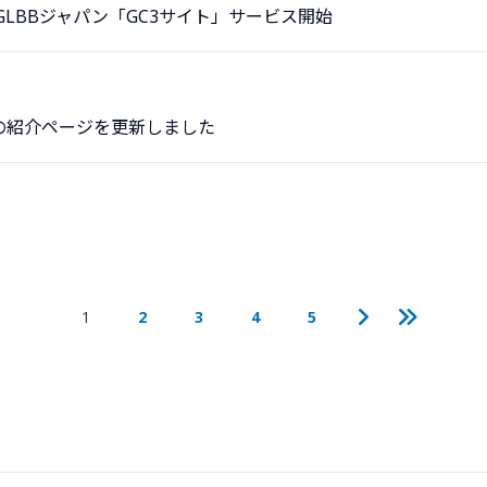
でGLBBジャパン「GC3サイト」サービス開始
の紹介ページを更新しました
1
2
3
4
5